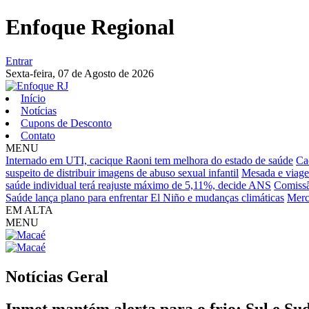
Enfoque Regional
Entrar
Sexta-feira,
07 de Agosto de 2026
Início
Notícias
Cupons de Desconto
Contato
MENU
Internado em UTI, cacique Raoni tem melhora do estado de saúde
Ca
suspeito de distribuir imagens de abuso sexual infantil
Mesada e viagen
saúde individual terá reajuste máximo de 5,11%, decide ANS
Comissão
Saúde lança plano para enfrentar El Niño e mudanças climáticas
Merc
EM ALTA
MENU
Notícias
Geral
Inmet mantém alerta para o frio; Sul e Su