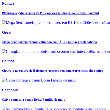
Política
Plenário rejeita recurso do PT e aprova mudança no Código Florestal
Geral
Mega-Sena sorteia prêmio estimado em R$ 100 milhões neste sábado
Política
Cirurgia no ombro de Bolsonaro ocorreu sem intercorrências, diz equipe
Economia
Caixa começa a pagar Bolsa Família de maio