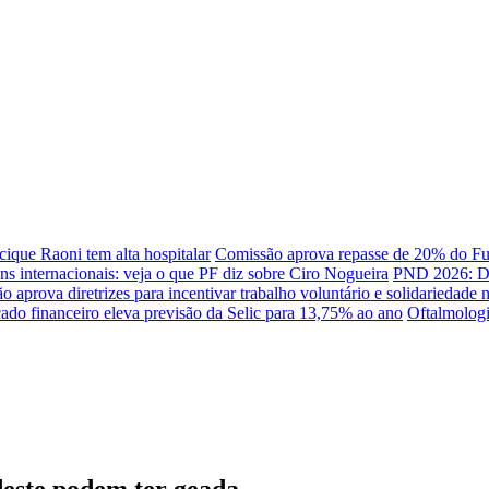
cique Raoni tem alta hospitalar
Comissão aprova repasse de 20% do Fu
s internacionais: veja o que PF diz sobre Ciro Nogueira
PND 2026: DF,
 aprova diretrizes para incentivar trabalho voluntário e solidariedade
ado financeiro eleva previsão da Selic para 13,75% ao ano
Oftalmolog
deste podem ter geada