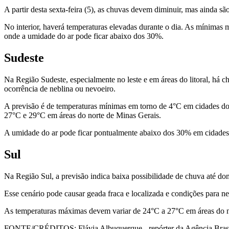
A partir desta sexta-feira (5), as chuvas devem diminuir, mas ainda s
No interior, haverá temperaturas elevadas durante o dia. As mínimas 
onde a umidade do ar pode ficar abaixo dos 30%.
Sudeste
Na Região Sudeste, especialmente no leste e em áreas do litoral, há c
ocorrência de neblina ou nevoeiro.
A previsão é de temperaturas mínimas em torno de 4°C em cidades do 
27°C e 29°C em áreas do norte de Minas Gerais.
A umidade do ar pode ficar pontualmente abaixo dos 30% em cidades d
Sul
Na Região Sul, a previsão indica baixa possibilidade de chuva até do
Esse cenário pode causar geada fraca e localizada e condições para ne
As temperaturas máximas devem variar de 24°C a 27°C em áreas do n
FONTE/CRÉDITOS:
Flávia Albuquerque - repórter da Agência Bras