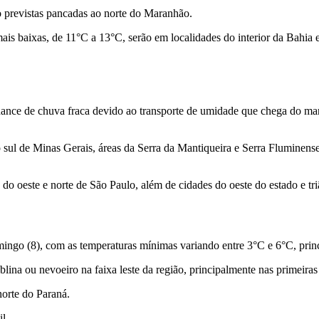
ão previstas pancadas ao norte do Maranhão.
mais baixas, de 11°C a 13°C, serão em localidades do interior da Bahia
hance de chuva fraca devido ao transporte de umidade que chega do mar,
sul de Minas Gerais, áreas da Serra da Mantiqueira e Serra Fluminens
o oeste e norte de São Paulo, além de cidades do oeste do estado e tr
mingo (8), com as temperaturas mínimas variando entre 3°C e 6°C, princ
blina ou nevoeiro na faixa leste da região, principalmente nas primeir
orte do Paraná.
il