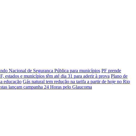
ndo Nacional de Segurança Pública para municípios
PF prende
 estados e municípios têm até dia 31 para aderir à prova
Plano de
 na educação
Gás natural tem redução na tarifa a partir de hoje no Rio
istas lançam campanha 24 Horas pelo Glaucoma