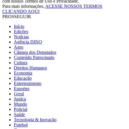
com nossos Termos de Uso e Privacidade.
Para mais informações,
ACESSE NOSSOS TERMOS
CLICANDO AQUI
PROSSEGUIR
Início
Edições
Notícias
Agência DINO
Agro
Câmara dos Deputados
Conteúdo Patrocinado
Cultura
Direitos Humanos
Economia
Educação
Entretenimento
Esportes
Geral
Justiça
Mundo
Policial
Saúde
Tecnologia & Inovação
Futebol