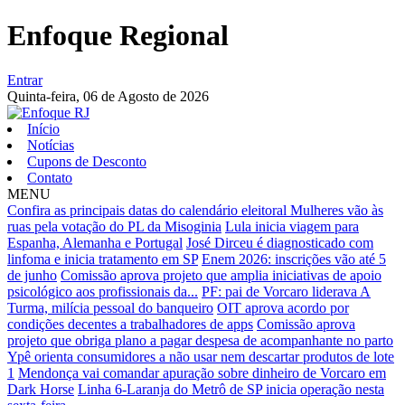
Enfoque Regional
Entrar
Quinta-feira,
06 de Agosto de 2026
Início
Notícias
Cupons de Desconto
Contato
MENU
Confira as principais datas do calendário eleitoral
Mulheres vão às
ruas pela votação do PL da Misoginia
Lula inicia viagem para
Espanha, Alemanha e Portugal
José Dirceu é diagnosticado com
linfoma e inicia tratamento em SP
Enem 2026: inscrições vão até 5
de junho
Comissão aprova projeto que amplia iniciativas de apoio
psicológico aos profissionais da...
PF: pai de Vorcaro liderava A
Turma, milícia pessoal do banqueiro
OIT aprova acordo por
condições decentes a trabalhadores de apps
Comissão aprova
projeto que obriga plano a pagar despesa de acompanhante no parto
Ypê orienta consumidores a não usar nem descartar produtos de lote
1
Mendonça vai comandar apuração sobre dinheiro de Vorcaro em
Dark Horse
Linha 6-Laranja do Metrô de SP inicia operação nesta