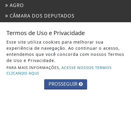
AGRO
CÂMARA DOS DEPUTADOS
CONTEÚDO PATROCINADO
Termos de Uso e Privacidade
CULTURA
Esse site utiliza cookies para melhorar sua
DIREITOS HUMANOS
experiência de navegação. Ao continuar o acesso,
entendemos que você concorda com nossos Termos
ECONOMIA
de Uso e Privacidade.
PARA MAIS INFORMAÇÕES,
ACESSE NOSSOS TERMOS
EDUCAÇÃO
CLICANDO AQUI
ENTRETENIMENTO
PROSSEGUIR
ESPORTES
GERAL
JUSTIÇA
MUNDO