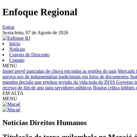
Enfoque Regional
Entrar
Sexta-feira,
07 de Agosto de 2026
Início
Notícias
Cupons de Desconto
Contato
MENU
Inmet prevê pancadas de chuva em todas as regiões do país
Mercado f
aprova uso de indumentárias tradicionais em fotos de documentos
Jus
mantém decisão que rejeitou revisão da vida toda do INSS
Governo in
recesso de fim de ano para servidores públicos
Boulos critica lobbies 
EM ALTA
MENU
Notícias
Direitos Humanos
Titulação de terra quilombola no Marajó é