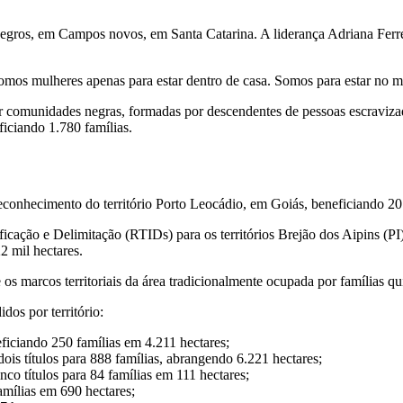
Negros, em Campos novos, em Santa Catarina. A liderança Adriana Ferre
o somos mulheres apenas para estar dentro de casa. Somos para estar 
r comunidades negras, formadas por descendentes de pessoas escravizad
ficiando 1.780 famílias.
econhecimento do território Porto Leocádio, em Goiás, beneficiando 20 
cação e Delimitação (RTIDs) para os territórios Brejão dos Aipins (P
 mil hectares.
os marcos territoriais da área tradicionalmente ocupada por famílias q
dos por território:
ficiando 250 famílias em 4.211 hectares;
is títulos para 888 famílias, abrangendo 6.221 hectares;
o títulos para 84 famílias em 111 hectares;
amílias em 690 hectares;