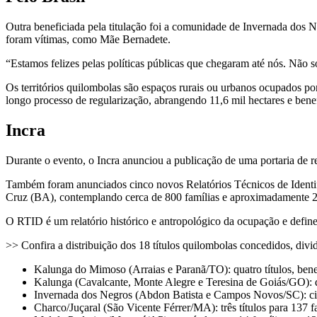
Outra beneficiada pela titulação foi a comunidade de Invernada dos 
foram vítimas, como Mãe Bernadete.
“Estamos felizes pelas políticas públicas que chegaram até nós. Nã
Os territórios quilombolas são espaços rurais ou urbanos ocupados po
longo processo de regularização, abrangendo 11,6 mil hectares e bene
Incra
Durante o evento, o Incra anunciou a publicação de uma portaria de r
Também foram anunciados cinco novos Relatórios Técnicos de Identifi
Cruz (BA), contemplando cerca de 800 famílias e aproximadamente 22
O RTID é um relatório histórico e antropológico da ocupação e define 
>> Confira a distribuição dos 18 títulos quilombolas concedidos, dividi
Kalunga do Mimoso (Arraias e Paranã/TO): quatro títulos, bene
Kalunga (Cavalcante, Monte Alegre e Teresina de Goiás/GO): do
Invernada dos Negros (Abdon Batista e Campos Novos/SC): cinc
Charco/Juçaral (São Vicente Férrer/MA): três títulos para 137 f