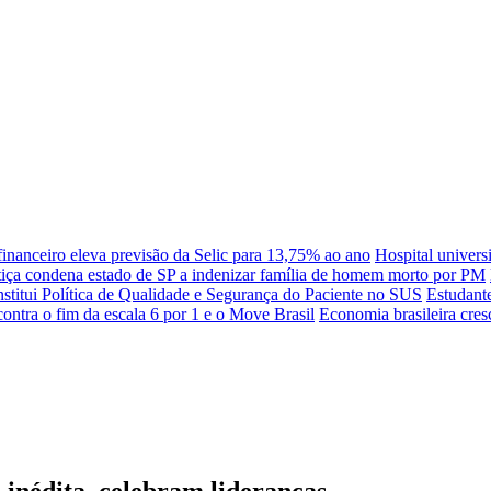
inanceiro eleva previsão da Selic para 13,75% ao ano
Hospital univers
tiça condena estado de SP a indenizar família de homem morto por PM
stitui Política de Qualidade e Segurança do Paciente no SUS
Estudant
contra o fim da escala 6 por 1 e o Move Brasil
Economia brasileira cre
 inédita, celebram lideranças