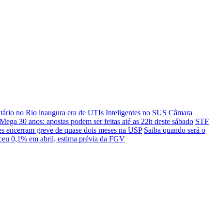
itário no Rio inaugura era de UTIs Inteligentes no SUS
Câmara
Mega 30 anos: apostas podem ser feitas até as 22h deste sábado
STF
es encerram greve de quase dois meses na USP
Saiba quando será o
sceu 0,1% em abril, estima prévia da FGV