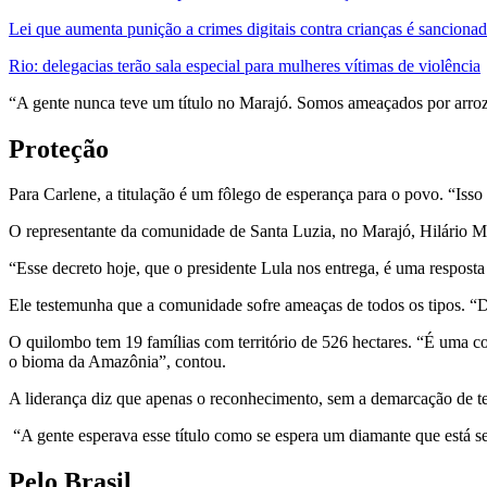
Lei que aumenta punição a crimes digitais contra crianças é sanciona
Rio: delegacias terão sala especial para mulheres vítimas de violência
“A gente nunca teve um título no Marajó. Somos ameaçados por arroze
Proteção
Para Carlene, a titulação é um fôlego de esperança para o povo. “Isso
O representante da comunidade de Santa Luzia, no Marajó, Hilário Mo
“Esse decreto hoje, que o presidente Lula nos entrega, é uma resposta
Ele testemunha que a comunidade sofre ameaças de todos os tipos. “De t
O quilombo tem 19 famílias com território de 526 hectares. “É uma co
o bioma da Amazônia”, contou.
A liderança diz que apenas o reconhecimento, sem a demarcação de terr
“A gente esperava esse título como se espera um diamante que está s
Pelo Brasil