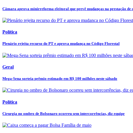
Câmara aprova minirreforma eleitoral que prevê mudanças na prestação de co
Política
Plenário rejeita recurso do PT e aprova mudança no Código Florestal
Geral
Mega-Sena sorteia prêmio estimado em R$ 100 milhões neste sábado
Política
Cirurgia no ombro de Bolsonaro ocorreu sem intercorrências, diz equipe