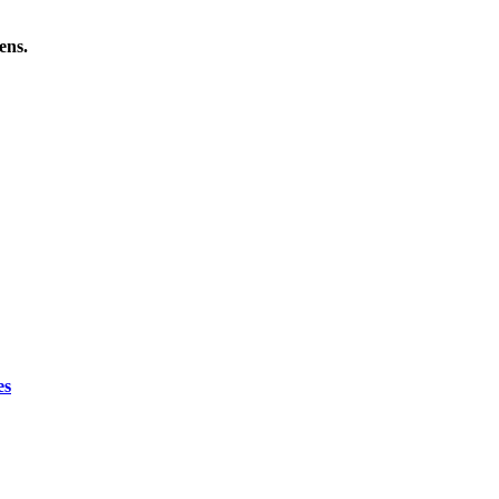
ens.
es