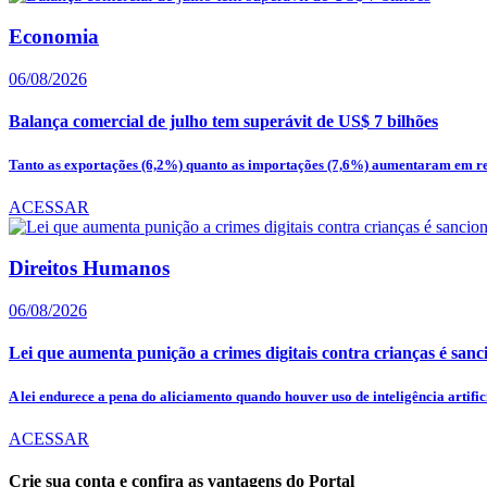
Economia
06/08/2026
Balança comercial de julho tem superávit de US$ 7 bilhões
Tanto as exportações (6,2%) quanto as importações (7,6%) aumentaram em re
ACESSAR
Direitos Humanos
06/08/2026
Lei que aumenta punição a crimes digitais contra crianças é san
A lei endurece a pena do aliciamento quando houver uso de inteligência artifici
ACESSAR
Crie sua conta e confira as vantagens do Portal