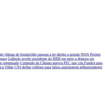
de vítimas de feminicídio passam a ter direito a pensão INSS
Projeto
âmara
Galípolo recebe presidente do BRB em meio a demora em
me organizado
Comissão da Câmara aprova PEC que cria Fundos para
ca Trillia
CNJ define critérios para juízes autorizarem influenciadores