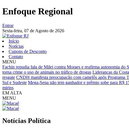
Enfoque Regional
Entrar
Sexta-feira,
07 de Agosto de 2026
Início
Notícias
Cupons de Desconto
Contato
MENU
Fachin repudia fala de Milei contra Moraes e reafirma autonomia do
torna crime o uso de animais no tráfico de drogas
Lideranças da Cost
resgate
CNDH manifesta preocupação com camelôs após Programa To
Sul e Sudeste
Mega-Sena não tem ganhador e prêmio sobe para R$ 1
mirins
EM ALTA
MENU
Notícias
Política