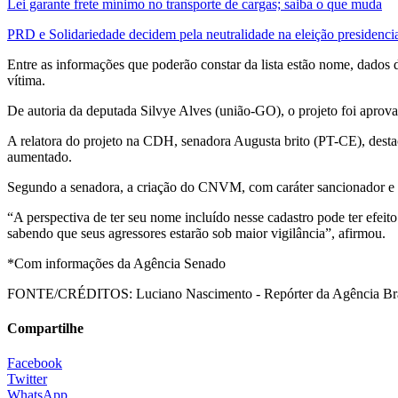
Lei garante frete mínimo no transporte de cargas; saiba o que muda
PRD e Solidariedade decidem pela neutralidade na eleição presidenci
Entre as informações que poderão constar da lista estão nome, dados d
vítima.
De autoria da deputada Silvye Alves (união-GO), o projeto foi aprov
A relatora do projeto na CDH, senadora Augusta brito (PT-CE), destac
aumentado.
Segundo a senadora, a criação do CNVM, com caráter sancionador e pr
“A perspectiva de ter seu nome incluído nesse cadastro pode ter efeito
sabendo que seus agressores estarão sob maior vigilância”, afirmou.
*Com informações da Agência Senado
FONTE/CRÉDITOS:
Luciano Nascimento - Repórter da Agência Br
Compartilhe
Facebook
Twitter
WhatsApp