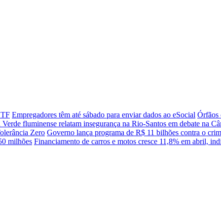
 STF
Empregadores têm até sábado para enviar dados ao eSocial
Órfãos 
a Verde fluminense relatam insegurança na Rio-Santos em debate na C
lerância Zero
Governo lança programa de R$ 11 bilhões contra o cri
50 milhões
Financiamento de carros e motos cresce 11,8% em abril, indi