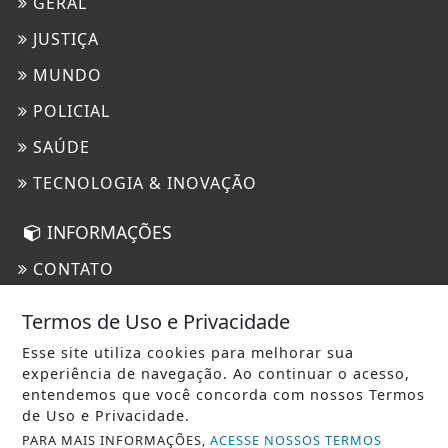
GERAL
JUSTIÇA
MUNDO
POLICIAL
SAÚDE
TECNOLOGIA & INOVAÇÃO
INFORMAÇÕES
CONTATO
PAINEL DO USUÁRIO
Termos de Uso e Privacidade
EXPEDIENTE
Esse site utiliza cookies para melhorar sua
experiência de navegação. Ao continuar o acesso,
TERMOS DE USO E PRIVACIDADE
entendemos que você concorda com nossos Termos
SOBRE
de Uso e Privacidade.
PARA MAIS INFORMAÇÕES,
ACESSE NOSSOS TERMOS