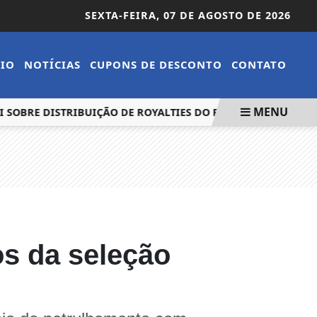
SEXTA-FEIRA,
07 DE AGOSTO DE 2026
CIO
NOTÍCIAS
CUPONS DE DESCONTO
CONTATO
MENU
I SOBRE DISTRIBUIÇÃO DE ROYALTIES DO PETRÓLEO
CACIQ
os da seleção