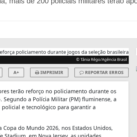
, mais de 200 policiais militares terão a
© Tânia Rêgo/Agência Brasil
A+
IMPRIMIR
REPORTAR ERROS
ores terão reforço no policiamento durante os
o. Segundo a Polícia Militar (PM) fluminense, a
policial e tecnológico para garantir a
 na Copa do Mundo 2026, nos Estados Unidos,
fe Stadium, em Nova Jersey, as unidades