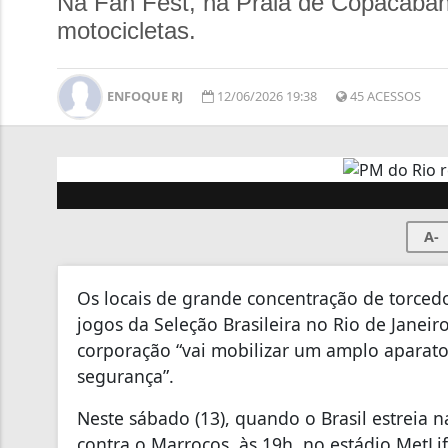
Na Fan Fest, na Praia de Copacabana
motocicletas.
ENFOQUE RJ
12/06/2026 19:38
45 ACESSOS
A-
Os locais de grande concentração de torced
jogos da Seleção Brasileira no Rio de Janeir
corporação “vai mobilizar um amplo aparato 
segurança”.
Neste sábado (13), quando o Brasil estreia
contra o Marrocos, às 19h, no estádio MetLi