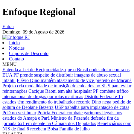
Enfoque Regional
Entrar
Domingo,
09 de Agosto de 2026
Início
Notícias
Cupons de Desconto
Contato
MENU
Entenda a Lei de Reciprocidade, que o Brasil pode adotar contra os
EUA
PF prende suspeito de distribuir imagens de abuso sexual
infantil
Flávio Dino mantém afastamento de vice-prefeito de Macapá
Projeto cria modalidade de transição de cuidados no SUS para evitar
reinternações
Cacique Raoni tem alta hospitalar
PF combate tráfico
internacional de drogas por rotas marítimas
Distrito Federal e 15
estados têm rendimento do trabalhador recorde
Dino nega pedido de
soltura de Deolane Bezerra
USP trabalha para implantação de cotas
PcD no vestibular
Polícia Federal combate garimpos ilegais nos
estados do Amapá e Pará
Ministro da Fazenda defende fim da
jornada 6x1 em debate na Câmara dos Deputados
Beneficiários com
NIS de final 6 recebem Bolsa Família de julho