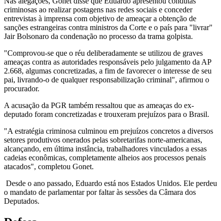
Nas alegações, Gonet disse que Eduardo apresentou condutas
criminosas ao realizar postagens nas redes sociais e conceder
entrevistas à imprensa com objetivo de ameaçar a obtenção de
sanções estrangeiras contra ministros da Corte e o país para "livrar"
Jair Bolsonaro da condenação no processo da trama golpista.
"Comprovou-se que o réu deliberadamente se utilizou de graves
ameaças contra as autoridades responsáveis pelo julgamento da AP
2.668, algumas concretizadas, a fim de favorecer o interesse de seu
pai, livrando-o de qualquer responsabilização criminal", afirmou o
procurador.
A acusação da PGR também ressaltou que as ameaças do ex-
deputado foram concretizadas e trouxeram prejuízos para o Brasil.
"A estratégia criminosa culminou em prejuízos concretos a diversos
setores produtivos onerados pelas sobretarifas norte-americanas,
alcançando, em última instância, trabalhadores vinculados a essas
cadeias econômicas, completamente alheios aos processos penais
atacados", completou Gonet.
Desde o ano passado, Eduardo está nos Estados Unidos. Ele perdeu
o mandato de parlamentar por faltar às sessões da Câmara dos
Deputados.