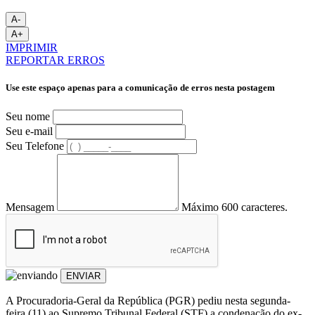
A-
A+
IMPRIMIR
REPORTAR ERROS
Use este espaço apenas para a comunicação de erros nesta postagem
Seu nome
Seu e-mail
Seu Telefone
Mensagem
Máximo 600 caracteres.
ENVIAR
A Procuradoria-Geral da República (PGR) pediu nesta segunda-
feira (11) ao Supremo Tribunal Federal (STF) a condenação do ex-