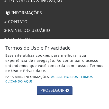
TECNOLOGIA & INOVAÇÃO
INFORMAÇÕES
CONTATO
PAINEL DO USUÁRIO
EXPEDIENTE
Termos de Uso e Privacidade
TERMOS DE USO E PRIVACIDADE
Esse site utiliza cookies para melhorar sua
SOBRE
experiência de navegação. Ao continuar o acesso,
entendemos que você concorda com nossos Termos
de Uso e Privacidade.
PARA MAIS INFORMAÇÕES,
ACESSE NOSSOS TERMOS
CLICANDO AQUI
PROSSEGUIR
SEU SITE - TODOS OS DIREITOS RESERVADOS.