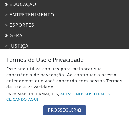
EDUCAÇÃO
ENTRETENIMENTO
ESPORTES
GERAL
JUSTIÇA
MUNDO
Termos de Uso e Privacidade
POLICIAL
Esse site utiliza cookies para melhorar sua
experiência de navegação. Ao continuar o acesso,
SAÚDE
entendemos que você concorda com nossos Termos
TECNOLOGIA & INOVAÇÃO
de Uso e Privacidade.
PARA MAIS INFORMAÇÕES,
ACESSE NOSSOS TERMOS
CLICANDO AQUI
INFORMAÇÕES
PROSSEGUIR
CONTATO
PAINEL DO USUÁRIO