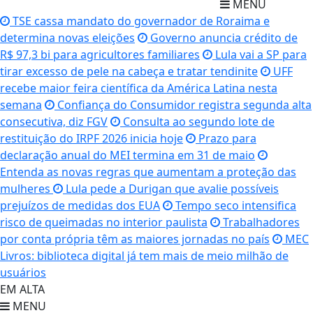
MENU
TSE cassa mandato do governador de Roraima e
determina novas eleições
Governo anuncia crédito de
R$ 97,3 bi para agricultores familiares
Lula vai a SP para
tirar excesso de pele na cabeça e tratar tendinite
UFF
recebe maior feira científica da América Latina nesta
semana
Confiança do Consumidor registra segunda alta
consecutiva, diz FGV
Consulta ao segundo lote de
restituição do IRPF 2026 inicia hoje
Prazo para
declaração anual do MEI termina em 31 de maio
Entenda as novas regras que aumentam a proteção das
mulheres
Lula pede a Durigan que avalie possíveis
prejuízos de medidas dos EUA
Tempo seco intensifica
risco de queimadas no interior paulista
Trabalhadores
por conta própria têm as maiores jornadas no país
MEC
Livros: biblioteca digital já tem mais de meio milhão de
usuários
EM ALTA
MENU