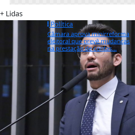
+ Lidas
Política
Câmara aprova minirreforma
eleitoral que prevê mudanças
na prestação de contas...