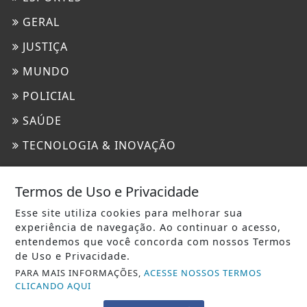
GERAL
JUSTIÇA
MUNDO
POLICIAL
SAÚDE
TECNOLOGIA & INOVAÇÃO
INFORMAÇÕES
Termos de Uso e Privacidade
CONTATO
Esse site utiliza cookies para melhorar sua
experiência de navegação. Ao continuar o acesso,
PAINEL DO USUÁRIO
entendemos que você concorda com nossos Termos
EXPEDIENTE
de Uso e Privacidade.
PARA MAIS INFORMAÇÕES,
ACESSE NOSSOS TERMOS
TERMOS DE USO E PRIVACIDADE
CLICANDO AQUI
SOBRE