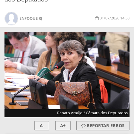
01/07/2026 14:38
ENFOQUE RJ
Renato Araújo / Câmara dos Deputados
A-
A+
REPORTAR ERROS