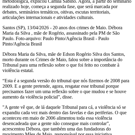
metodológica, explicou Camila Sabino. Agora, a partir do seminário
realizado hoje, começa a segunda fase, que será marcada por
debates, seminários temáticos, oitivas, escutas territoriais,
articulações internacionais e atividades culturais.
Santos (SP), 13/04/2026 - 20 anos dos crimes de Maio. Débora
Maria da Silva , mãe de Rogério, assassinado pela PM de São
Paulo. Foto-arquivo: Paulo Pinto/Agência Brasil - Paulo
Pinto/Agência Brasil
Débora Maria da Silva, mãe de Edson Rogério Silva dos Santos,
morto durante os Crimes de Maio, falou sobre a importância do
Tribunal para uma reflexão sobre o que foi feito no combate à
violência estatal.
“Esta é a segunda versão do tribunal que nós fizemos de 2008 para
2009. E a gente pretende, agora, resgatar esse tribunal porque
precisamos fazer um uma reflexão sobre o que mudou e se houve
aumento da violência policial”, disse.
"A gente vê que, de lá daquele Tribunal para cá, a violência só se
expandiu cada vez mais dentro das favelas e das periferias. O que
aconteceu em maio de 2006 alimentou toda essa violência
desencadeada que a gente não consegue mais controlar”,
acrescentou Débora, que também uma das fundadoras do
movimento Mães de Maio, responsável por essa iniciativa.