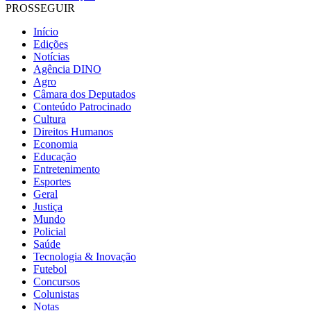
PROSSEGUIR
Início
Edições
Notícias
Agência DINO
Agro
Câmara dos Deputados
Conteúdo Patrocinado
Cultura
Direitos Humanos
Economia
Educação
Entretenimento
Esportes
Geral
Justiça
Mundo
Policial
Saúde
Tecnologia & Inovação
Futebol
Concursos
Colunistas
Notas