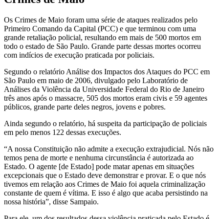
Os Crimes de Maio foram uma série de ataques realizados pelo
Primeiro Comando da Capital (PCC) e que terminou com uma
grande retaliação policial, resultando em mais de 500 mortos em
todo o estado de São Paulo. Grande parte dessas mortes ocorreu
com indícios de execução praticada por policiais.
Segundo o relatório Análise dos Impactos dos Ataques do PCC em
São Paulo em maio de 2006, divulgado pelo Laboratório de
Análises da Violência da Universidade Federal do Rio de Janeiro
três anos após o massacre, 505 dos mortos eram civis e 59 agentes
públicos, grande parte deles negros, jovens e pobres.
Ainda segundo o relatório, há suspeita da participação de policiais
em pelo menos 122 dessas execuções.
“A nossa Constituição não admite a execução extrajudicial. Nós não
temos pena de morte e nenhuma circunstância é autorizada ao
Estado. O agente [de Estado] pode matar apenas em situações
excepcionais que o Estado deve demonstrar e provar. E o que nós
tivemos em relação aos Crimes de Maio foi aquela criminalização
constante de quem é vítima. E isso é algo que acaba persistindo na
nossa história”, disse Sampaio.
Para ele, um dos resultados dessa violência praticada pelo Estado é