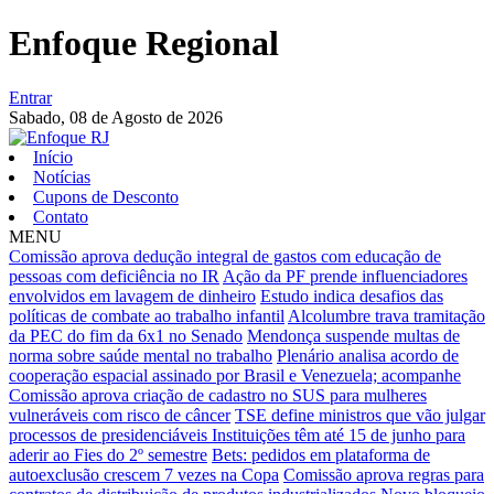
Enfoque Regional
Entrar
Sabado,
08 de Agosto de 2026
Início
Notícias
Cupons de Desconto
Contato
MENU
Comissão aprova dedução integral de gastos com educação de
pessoas com deficiência no IR
Ação da PF prende influenciadores
envolvidos em lavagem de dinheiro
Estudo indica desafios das
políticas de combate ao trabalho infantil
Alcolumbre trava tramitação
da PEC do fim da 6x1 no Senado
Mendonça suspende multas de
norma sobre saúde mental no trabalho
Plenário analisa acordo de
cooperação espacial assinado por Brasil e Venezuela; acompanhe
Comissão aprova criação de cadastro no SUS para mulheres
vulneráveis com risco de câncer
TSE define ministros que vão julgar
processos de presidenciáveis
Instituições têm até 15 de junho para
aderir ao Fies do 2º semestre
Bets: pedidos em plataforma de
autoexclusão crescem 7 vezes na Copa
Comissão aprova regras para