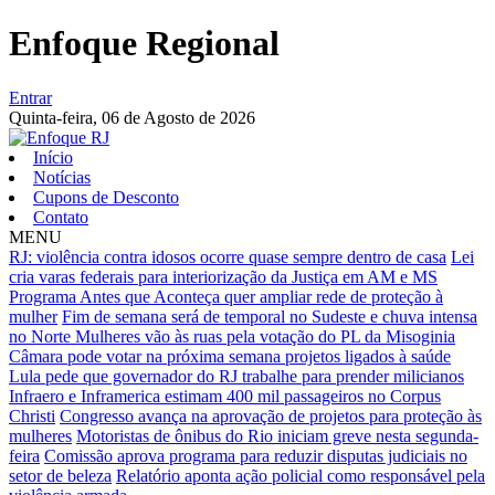
Enfoque Regional
Entrar
Quinta-feira,
06 de Agosto de 2026
Início
Notícias
Cupons de Desconto
Contato
MENU
RJ: violência contra idosos ocorre quase sempre dentro de casa
Lei
cria varas federais para interiorização da Justiça em AM e MS
Programa Antes que Aconteça quer ampliar rede de proteção à
mulher
Fim de semana será de temporal no Sudeste e chuva intensa
no Norte
Mulheres vão às ruas pela votação do PL da Misoginia
Câmara pode votar na próxima semana projetos ligados à saúde
Lula pede que governador do RJ trabalhe para prender milicianos
Infraero e Inframerica estimam 400 mil passageiros no Corpus
Christi
Congresso avança na aprovação de projetos para proteção às
mulheres
Motoristas de ônibus do Rio iniciam greve nesta segunda-
feira
Comissão aprova programa para reduzir disputas judiciais no
setor de beleza
Relatório aponta ação policial como responsável pela