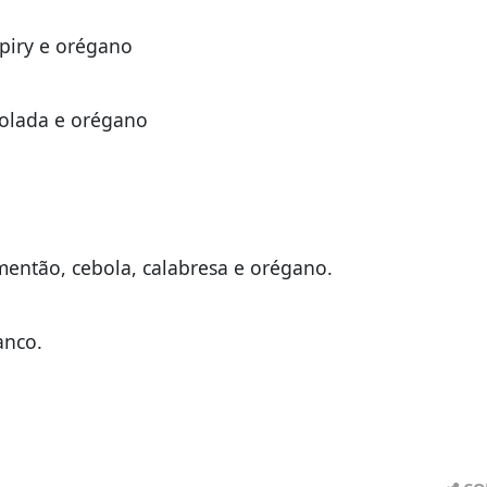
piry e orégano
bolada e orégano
então, cebola, calabresa e orégano.
anco.