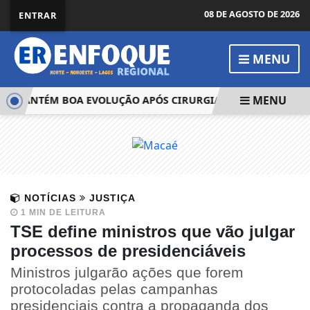
08 DE AGOSTO DE 2026
ENTRAR
MENU
MENU
 MANTÉM BOA EVOLUÇÃO APÓS CIRURGIA
FIOCRUZ APON
NOTÍCIAS
JUSTIÇA
1 MIN DE LEITURA
TSE define ministros que vão julgar
processos de presidenciáveis
Ministros julgarão ações que forem
protocoladas pelas campanhas
presidenciais contra a propaganda dos