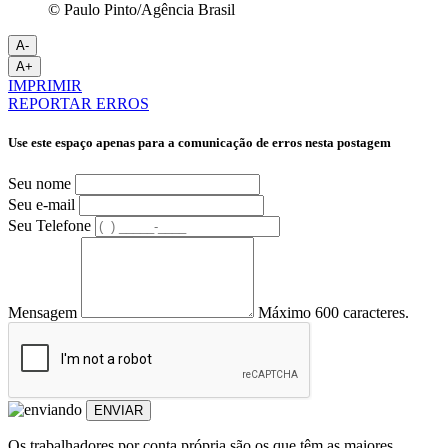
© Paulo Pinto/Agência Brasil
A-
A+
IMPRIMIR
REPORTAR ERROS
Use este espaço apenas para a comunicação de erros nesta postagem
Seu nome
Seu e-mail
Seu Telefone
Mensagem
Máximo 600 caracteres.
ENVIAR
Os trabalhadores por conta própria são os que têm as maiores