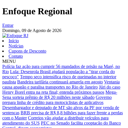
Enfoque Regional
Entrar
Domingo,
09 de Agosto de 2026
Início
Notícias
Cupons de Desconto
Contato
MENU
Polícia faz ação para cumprir 56 mandados de prisão na Maré, no
Rio
Lula: Desenrola Brasil ajudará população a "tirar corda do
pescoço"
Tempo seco intensifica risco de queimadas no interior
paulista
Bandeira tarifária continuará amarela em agosto
Ventania
causa apagão e paralisa transportes no Rio de Janeiro
Júri do caso
Henry Borel entra na reta final; entenda próximos passos
Mega-
Sena sorteia prêmio de R$ 20 milhões neste sábado
Governo
prepara linha de crédito para motociclistas de aplicativos
Desembargador e deputado de MT são alvos da PF por venda de
sentenças
BRB precisa de R$ 8,8 bilhões para fazer frente a perdas
com o Master
Correios vão ajudar a distribuir veículos para
atendimento do SUS
PEC no Senado facilita cooptação do Banco