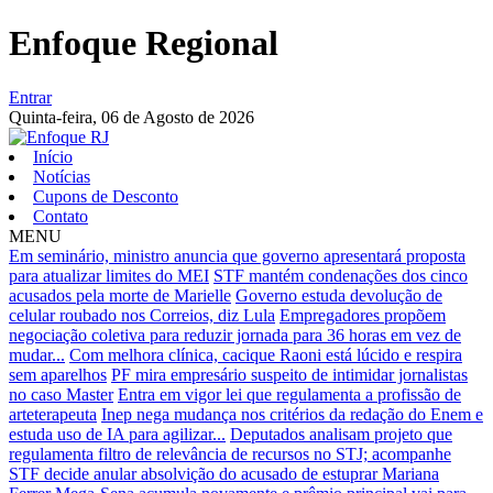
Enfoque Regional
Entrar
Quinta-feira,
06 de Agosto de 2026
Início
Notícias
Cupons de Desconto
Contato
MENU
Em seminário, ministro anuncia que governo apresentará proposta
para atualizar limites do MEI
STF mantém condenações dos cinco
acusados pela morte de Marielle
Governo estuda devolução de
celular roubado nos Correios, diz Lula
Empregadores propõem
negociação coletiva para reduzir jornada para 36 horas em vez de
mudar...
Com melhora clínica, cacique Raoni está lúcido e respira
sem aparelhos
PF mira empresário suspeito de intimidar jornalistas
no caso Master
Entra em vigor lei que regulamenta a profissão de
arteterapeuta
Inep nega mudança nos critérios da redação do Enem e
estuda uso de IA para agilizar...
Deputados analisam projeto que
regulamenta filtro de relevância de recursos no STJ; acompanhe
STF decide anular absolvição do acusado de estuprar Mariana