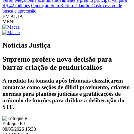
Ferrer
Mega-Sena acumula novamente e prêmio principal vai para
R$ 42 milhões
Operação Sem Refino: Cláudio Castro é alvo de
busca e apreensão
EM ALTA
MENU
Notícias
Justiça
Supremo profere nova decisão para
barrar criação de penduricalhos
A medida foi tomada após tribunais classificarem
comarcas como seções de difícil provimento, criarem
normas para plantões judiciais e gratificações de
acúmulo de funções para driblar a deliberação do
STF.
Enfoque RJ
08/05/2026 15:38