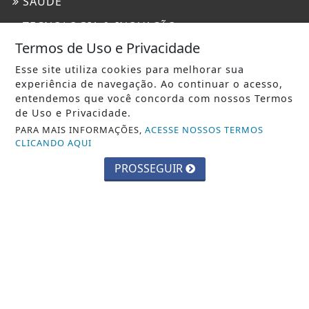
SAÚDE
TECNOLOGIA & INOVAÇÃO
Termos de Uso e Privacidade
INFORMAÇÕES
Esse site utiliza cookies para melhorar sua
experiência de navegação. Ao continuar o acesso,
CONTATO
entendemos que você concorda com nossos Termos
PAINEL DO USUÁRIO
de Uso e Privacidade.
PARA MAIS INFORMAÇÕES,
ACESSE NOSSOS TERMOS
EXPEDIENTE
CLICANDO AQUI
TERMOS DE USO E PRIVACIDADE
PROSSEGUIR
SOBRE
SEU SITE - TODOS OS DIREITOS RESERVADOS.