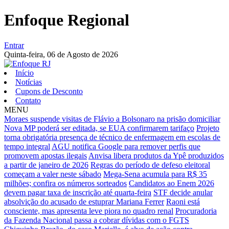
Enfoque Regional
Entrar
Quinta-feira,
06 de Agosto de 2026
Início
Notícias
Cupons de Desconto
Contato
MENU
Moraes suspende visitas de Flávio a Bolsonaro na prisão domiciliar
Nova MP poderá ser editada, se EUA confirmarem tarifaço
Projeto
torna obrigatória presença de técnico de enfermagem em escolas de
tempo integral
AGU notifica Google para remover perfis que
promovem apostas ilegais
Anvisa libera produtos da Ypê produzidos
a partir de janeiro de 2026
Regras do período de defeso eleitoral
começam a valer neste sábado
Mega-Sena acumula para R$ 35
milhões; confira os números sorteados
Candidatos ao Enem 2026
devem pagar taxa de inscrição até quarta-feira
STF decide anular
absolvição do acusado de estuprar Mariana Ferrer
Raoni está
consciente, mas apresenta leve piora no quadro renal
Procuradoria
da Fazenda Nacional passa a cobrar dívidas com o FGTS