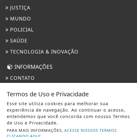
JUSTIÇA
MUNDO
POLICIAL
SAÚDE
TECNOLOGIA & INOVAÇÃO
INFORMAÇÕES
CONTATO
PAINEL DO USUÁRIO
Termos de Uso e Privacidade
EXPEDIENTE
Esse site utiliza cookies para melhorar sua
experiência de navegação. Ao continuar o acesso,
TERMOS DE USO E PRIVACIDADE
entendemos que você concorda com nossos Termos
SOBRE
de Uso e Privacidade.
PARA MAIS INFORMAÇÕES,
ACESSE NOSSOS TERMOS
CLICANDO AQUI