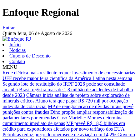
Enfoque Regional
Entrar
Quinta-feira,
06 de Agosto de 2026
Início
Notícias
Cupons de Desconto
Contato
MENU
Rede elétrica mais resiliente requer investimento de concessionárias
UFF recebe maior feira científica da América Latina nesta semana
Segundo lote de restituição do IRPF 2026 pode ser consultado
amanhã
Brasil registra mais de 1,8 milhão de acidentes de trabalho
desde 2023
Câmara inicia análise de projeto sobre exploração de
minerais críticos
Aluno terá que pagar R$ 720 mil por ocupação
indevida de cota racial
MP de renegociação de dívidas rurais prevê
punições contra fraudes
Dino propõe ampliar responsabilização de
parlamentares por emendas
Caso Marielle: Moraes determina
cumprimento imediato de penas
MP prevê R$ 18,5 bilhões em
crédito para exportadores afetados por novo tarifaço dos EUA
Petrobras reduz preço do querosene de aviação em 14,2%
Governo