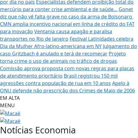
por dia no país
Especialistas defendem proibição total do
mercúrio para conter crise ambiental e de saúde...
Gonet
diz que não vê falta grave no caso da arma de Bolsonaro
CMN amplia incentivo nacional em linha de crédito do FAT
para inovação
Ventania causa apagão e paralisa
transportes no Rio de Janeiro
Festival Latinidades celebra
Dia da Mulher Afro-latino-americana em NY
Julgamento do
caso Gritzbach é anulado e terá de recomeçar
Projeto
torna crime o uso de animais no tráfico de drogas
Comissão aprova proposta com novas regras para placas
de atendimento prioritário
Brasil registrou 150 mil
agressões contra população de rua em 10 anos
Apelo à
ONU defende não prescrição dos Crimes de Maio de 2006
EM ALTA
MENU
Notícias
Economia