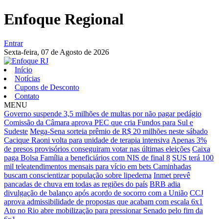
Enfoque Regional
Entrar
Sexta-feira,
07 de Agosto de 2026
Início
Notícias
Cupons de Desconto
Contato
MENU
Governo suspende 3,5 milhões de multas por não pagar pedágio
Comissão da Câmara aprova PEC que cria Fundos para Sul e
Sudeste
Mega-Sena sorteia prêmio de R$ 20 milhões neste sábado
Cacique Raoni volta para unidade de terapia intensiva
Apenas 3%
de presos provisórios conseguiram votar nas últimas eleições
Caixa
paga Bolsa Família a beneficiários com NIS de final 8
SUS terá 100
mil teleatendimentos mensais para vício em bets
Caminhadas
buscam conscientizar população sobre lipedema
Inmet prevê
pancadas de chuva em todas as regiões do país
BRB adia
divulgação de balanço após acordo de socorro com a União
CCJ
aprova admissibilidade de propostas que acabam com escala 6x1
Ato no Rio abre mobilização para pressionar Senado pelo fim da