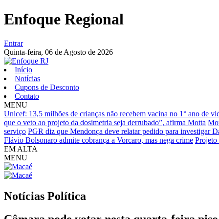
Enfoque Regional
Entrar
Quinta-feira,
06 de Agosto de 2026
Início
Notícias
Cupons de Desconto
Contato
MENU
Unicef: 13,5 milhões de crianças não recebem vacina no 1° ano de vi
que o veto ao projeto da dosimetria seja derrubado”, afirma Motta
Mor
serviço
PGR diz que Mendonça deve relatar pedido para investigar D
Flávio Bolsonaro admite cobrança a Vorcaro, mas nega crime
Projeto
EM ALTA
MENU
Notícias
Política
Câmara pode votar nesta quarta-feira piso d