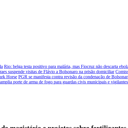
da
Rio: belga testa positivo para malária, mas Fiocruz não descarta ebol
aes suspende visitas de Flávio a Bolsonaro na prisão domiciliar
Comiss
ark Horse
PGR se manifesta contra revisão da condenação de Bolsona
 amplia porte de arma de fogo para guardas civis municipais e vigilantes
o magistério e projetos sobre fertilizantes