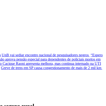
a
UnB vai sediar encontro nacional de pesquisadores negros
“Espero
ão aprova pensão especial para dependentes de policiais mortos em
ro
Cacique Raoni apresenta melhora, mas continua internado na UTI
Greve de trens em SP causa congestionamento de mais de 2 mil km
 e seguro rural