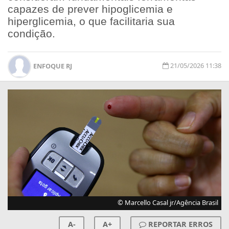
capazes de prever hipoglicemia e
hiperglicemia, o que facilitaria sua
condição.
21/05/2026 11:38
ENFOQUE RJ
© Marcello Casal jr/Agência Brasil
A-
A+
REPORTAR ERROS