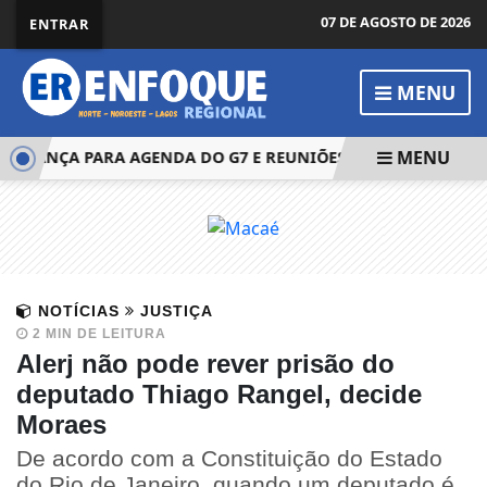
07 DE AGOSTO DE 2026
ENTRAR
MENU
MENU
FRANÇA PARA AGENDA DO G7 E REUNIÕES BILATERAIS
PRA
NOTÍCIAS
JUSTIÇA
2 MIN DE LEITURA
Alerj não pode rever prisão do
deputado Thiago Rangel, decide
Moraes
De acordo com a Constituição do Estado
do Rio de Janeiro, quando um deputado é