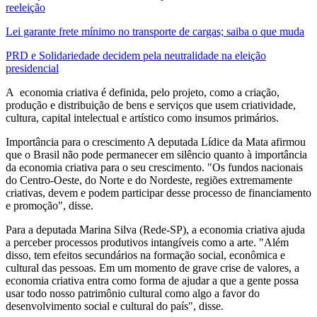
reeleição
Lei garante frete mínimo no transporte de cargas; saiba o que muda
PRD e Solidariedade decidem pela neutralidade na eleição
presidencial
A economia criativa é definida, pelo projeto, como a criação,
produção e distribuição de bens e serviços que usem criatividade,
cultura, capital intelectual e artístico como insumos primários.
Importância para o crescimento A deputada Lídice da Mata afirmou
que o Brasil não pode permanecer em silêncio quanto à importância
da economia criativa para o seu crescimento. "Os fundos nacionais
do Centro-Oeste, do Norte e do Nordeste, regiões extremamente
criativas, devem e podem participar desse processo de financiamento
e promoção", disse.
Para a deputada Marina Silva (Rede-SP), a economia criativa ajuda
a perceber processos produtivos intangíveis como a arte. "Além
disso, tem efeitos secundários na formação social, econômica e
cultural das pessoas. Em um momento de grave crise de valores, a
economia criativa entra como forma de ajudar a que a gente possa
usar todo nosso patrimônio cultural como algo a favor do
desenvolvimento social e cultural do país", disse.