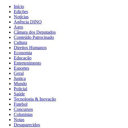
Início
Edições
Notícias
Agência DINO
Agro
Câmara dos Deputados
Conteúdo Patrocinado
Cultura
Direitos Humanos
Economia
Educação
Entretenimento
Esportes
Geral
Justiça
Mundo
Policial
Saúde
Tecnologia & Inovação
Futebol
Concursos
Colunistas
Notas
Desaparecidos