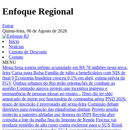
Enfoque Regional
Entrar
Quinta-feira,
06 de Agosto de 2026
Início
Notícias
Cupons de Desconto
Contato
MENU
Mega-Sena sorteia prêmio acumulado em R$ 78 milhões nesta terça-
feira
Caixa paga Bolsa Família de julho a beneficiários com NIS de
final 9
Economia brasileira cresceu 0,1% em abril, estima prévia da
FGV
Ônibus urbanos do Rio terão orientações de combate ao
assédio
Comissão aprova projeto que incentiva ingresso e
permanência de pessoas idosas no ensino...
Dino diz ter sido
ameaçado de morte por funcionária de companhia aérea
PND 2026:
prazo de inscrição é prorrogado até sexta-feira
Comissão debate
diretrizes para regulação das plataformas digitais
Projeto amplia
proteção a patentes afetadas por demora do INPI
Receita abre
consulta a lote da malha fina do Imposto de Renda
Fiocruz vai
produzir remédio de alto custo contra esclerose para o SUS
Brasil